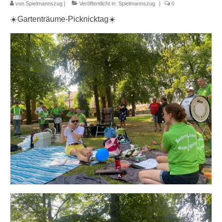
von
Spielmannszug
|
Veröffentlicht in:
Spielmannszug
|
0
☀️Gartenträume-Picknicktag☀️