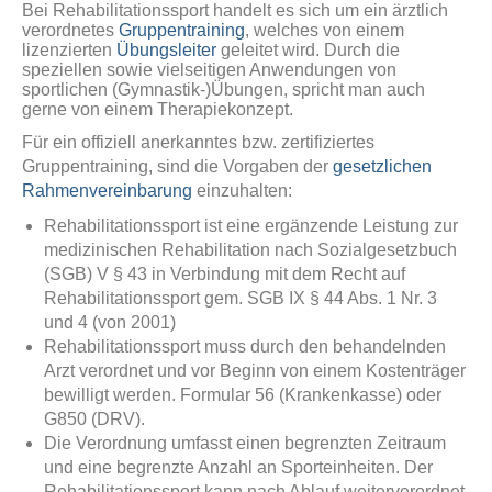
Bei Rehabilitationssport handelt es sich um ein ärztlich
verordnetes
Gruppentraining
, welches von einem
lizenzierten
Übungsleiter
geleitet wird. Durch die
speziellen sowie vielseitigen Anwendungen von
sportlichen (Gymnastik-)Übungen, spricht man auch
gerne von einem Therapiekonzept.
Für ein offiziell anerkanntes bzw. zertifiziertes
Gruppentraining, sind die Vorgaben der
gesetzlichen
Rahmenvereinbarung
einzuhalten:
Rehabilitationssport ist eine ergänzende Leistung zur
medizinischen Rehabilitation nach Sozialgesetzbuch
(SGB) V § 43 in Verbindung mit dem Recht auf
Rehabilitationssport gem. SGB IX § 44 Abs. 1 Nr. 3
und 4 (von 2001)
Rehabilitationssport muss durch den behandelnden
Arzt verordnet und vor Beginn von einem Kostenträger
bewilligt werden. Formular 56 (Krankenkasse) oder
G850 (DRV).
Die Verordnung umfasst einen begrenzten Zeitraum
und eine begrenzte Anzahl an Sporteinheiten. Der
Rehabilitationssport kann nach Ablauf weiterverordnet