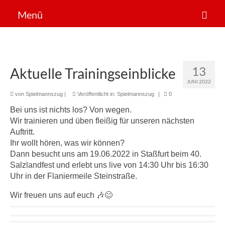
Menü
Der Verein
Sportarten
13
Aktuelle Trainingseinblicke
News
JUNI 2022
von
Spielmannszug
|
Veröffentlicht in:
Spielmannszug
|
0
Mitglied werden!
Bei uns ist nichts los? Von wegen.
Wir trainieren und üben fleißig für unseren nächsten
Auftritt.
Ihr wollt hören, was wir können?
Dann besucht uns am 19.06.2022 in Staßfurt beim 40.
Salzlandfest und erlebt uns live von 14:30 Uhr bis 16:30
Uhr in der Flaniermeile Steinstraße.
Wir freuen uns auf euch 🎶😊