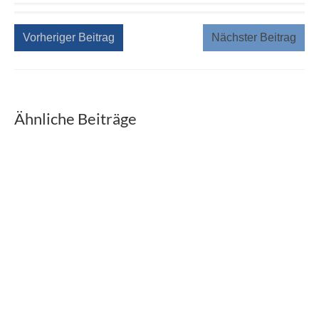
Vorheriger Beitrag
Nächster Beitrag
Ähnliche Beiträge
Kreisschützenfest in Wilsleben
4. September 2022
Gemeinsam mit dem Spielmannszug aus Cochstedt
begleiteten wir am 03.09. bei strahlendem
Sonnenschein den Umzug zum...