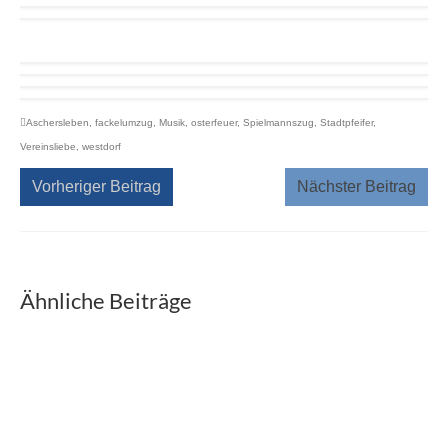
Aschersleben
,
fackelumzug
,
Musik
,
osterfeuer
,
Spielmannszug
,
Stadtpfeifer
,
Vereinsliebe
,
westdorf
Vorheriger Beitrag
Nächster Beitrag
Ähnliche Beiträge
Nikolaustag
7. Dezember 2022
Zum gestrigen Nikolaustag luden wir die jüngsten