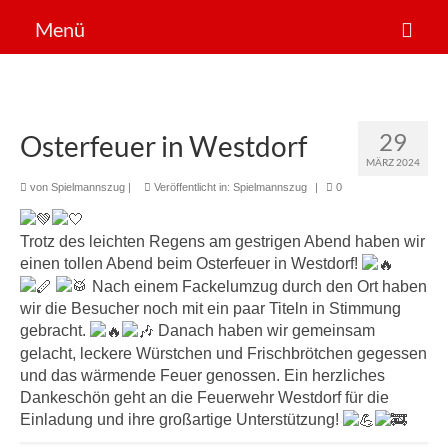
Menü
Der Verein
Sportarten
29
Osterfeuer in Westdorf
News
MÄRZ 2024
von
Spielmannszug
|
Veröffentlicht in:
Spielmannszug
|
0
Mitglied werden!
Trotz des leichten Regens am gestrigen Abend haben wir
einen tollen Abend beim Osterfeuer in Westdorf!
Nach einem Fackelumzug durch den Ort haben
wir die Besucher noch mit ein paar Titeln in Stimmung
gebracht.
Danach haben wir gemeinsam
gelacht, leckere Würstchen und Frischbrötchen gegessen
und das wärmende Feuer genossen. Ein herzliches
Dankeschön geht an die Feuerwehr Westdorf für die
Einladung und ihre großartige Unterstützung!