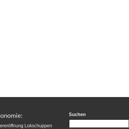
Osterfeuer in Westdorf dabe
nd dankbar und begeistert!
Nachdem...
slich 700 Jahre Stephaneum
..
ronomie:
Suchen