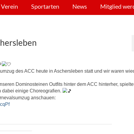
 Verein
Sportarten
News
Mitglied wer
hersleben
umzug des ACC heute in Aschersleben statt und wir waren wied
unseren Dominosteinen Outfits hinter dem ACC hinterher, spielt
 dabei einige Choreografien.
Karnevalsumzug anschauen:
HcqPf