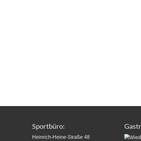
wunderbare und
wir si
abwechslungsreiche Jahr 2024!...
Anläs
haben.
Sportbüro:
Gast
Heinrich-Heine-Straße 48