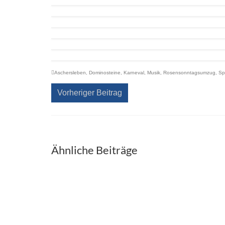
Aschersleben
,
Dominosteine
,
Karneval
,
Musik
,
Rosensonntagsumzug
,
Sp
Vorheriger Beitrag
Ähnliche Beiträge
Gartenträume-Picknicktag
Tag d
Welb
9. Juli 2023
☀️Gartenträume-Picknicktag☀️ Bei