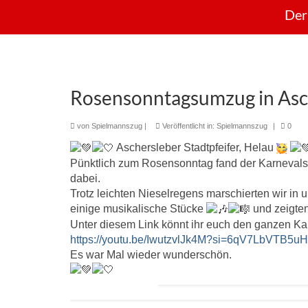
Der
Rosensonntagsumzug in Asc
von
Spielmannszug
|
Veröffentlicht in:
Spielmannszug
|
0
Aschersleber Stadtpfeifer, Helau
Pünktlich zum Rosensonntag fand der Karnevals
dabei.
Trotz leichten Nieselregens marschierten wir in 
einige musikalische Stücke
und zeigten
Unter diesem Link könnt ihr euch den ganzen 
https://youtu.be/IwutzvlJk4M?si=6qV7LbVTB5u
Es war Mal wieder wunderschön.