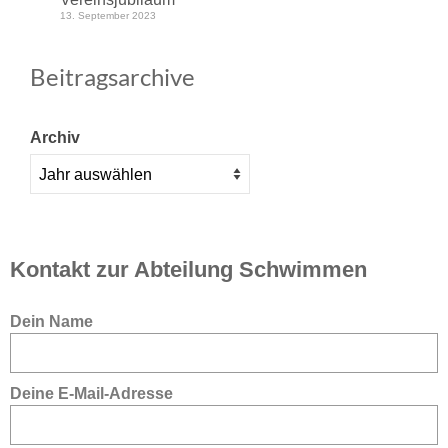
13. September 2023
Beitragsarchive
Archiv
Kontakt zur Abteilung Schwimmen
Bitte lasse dieses Feld leer.
Dein Name
Deine E-Mail-Adresse