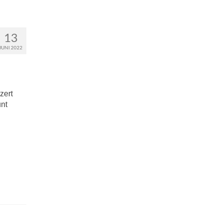
13
JUNI 2022
zert
unt