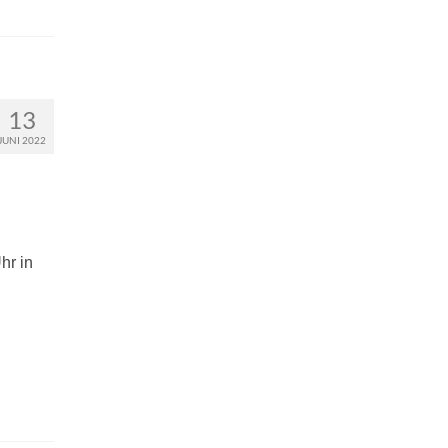
13
JUNI 2022
hr in