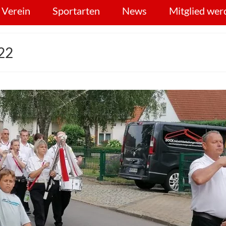
 Verein
Sportarten
News
Mitglied wer
022