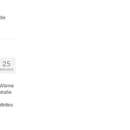
die
25
JUNI 2022
d Wärme
straße
trittes