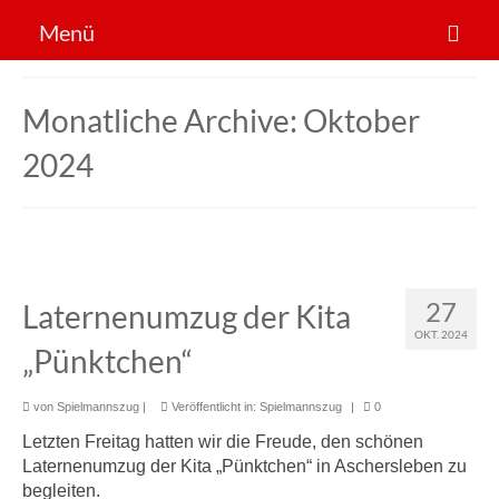
Menü
Der Verein
Monatliche Archive: Oktober
Sportarten
2024
News
Mitglied werden!
27
Laternenumzug der Kita
OKT. 2024
„Pünktchen“
von
Spielmannszug
|
Veröffentlicht in:
Spielmannszug
|
0
Letzten Freitag hatten wir die Freude, den schönen
Laternenumzug der Kita „Pünktchen“ in Aschersleben zu
begleiten.