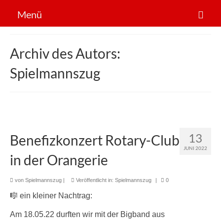
Menü
Der Verein
Archiv des Autors:
Sportarten
Spielmannszug
News
Mitglied werden!
13
Benefizkonzert Rotary-Club
JUNI 2022
in der Orangerie
von
Spielmannszug
|
Veröffentlicht in:
Spielmannszug
|
0
🎼 ein kleiner Nachtrag:
Am 18.05.22 durften wir mit der Bigband aus