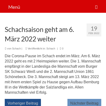
Menü
Der Verein
19
Schachsaison geht am 6.
Sportarten
FEB. 2022
März 2022 weiter
News
Mitglied werden!
von
Schach
|
Veröffentlicht in:
Schach
|
0
Die Corona-Pause im Schach endet im März. Am 6. März
2022 geht es mit 2 Heimspielen weiter. Die 1. Mannschaft
empfängt in der Landesliga die Mannschaft vom Burger
SK Schwarz Weiß und die 2. Mannschaft Union 1861
Schönebeck. Die 3. Mannschaft steigt am 13. März 2022
mit ihrem ersten Spiel zu Hause gegen Aufbau Bernburg
III in die Wettkämpfe der Salzlandliga ein. Allen
Mannschaften viel Erfolg.
Vorheriger Beitrag
Nächster Beitrag