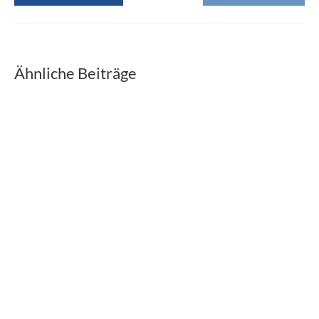
Ähnliche Beiträge
2. Mannschaft – Bezirksoberliga
26. Februar 2022
Mannschaftsaufstellung Tabellenstand 1. Runde
Bezirksoberliga