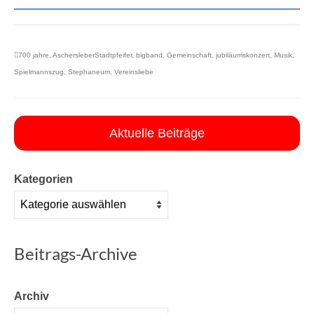
700 jahre
,
AschersleberStadtpfeifer
,
bigband
,
Gemeinschaft
,
jubiläumskonzert
,
Musik
,
Spielmannszug
,
Stephaneum
,
Vereinsliebe
Aktuelle Beiträge
Kategorien
Beitrags-Archive
Archiv