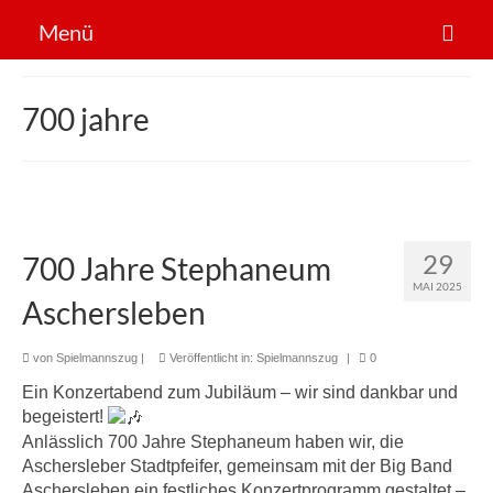
Menü
Der Verein
700 jahre
Sportarten
News
Mitglied werden!
29
700 Jahre Stephaneum
MAI 2025
Aschersleben
von
Spielmannszug
|
Veröffentlicht in:
Spielmannszug
|
0
Ein Konzertabend zum Jubiläum – wir sind dankbar und
begeistert!
Anlässlich 700 Jahre Stephaneum haben wir, die
Aschersleber Stadtpfeifer, gemeinsam mit der Big Band
Aschersleben ein festliches Konzertprogramm gestaltet –