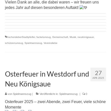
Vielen Dank an alle, die dabei waren – wir freuen uns
jedes Jahr auf diesen besonderen Auftakt!
AschersleberStadtpfeifer
,
fackelumzug
,
Gemeinschaft
,
Musik
,
neukönigsaue
,
schützenumzug
,
Spielmannszug
,
Vereinsliebe
27
Osterfeuer in Westdorf und
APR. 2025
Neu Königsaue
von
Spielmannszug
|
Veröffentlicht in:
Spielmannszug
|
0
Osterfeuer 2025 – zwei Abende, zwei Feuer, viele schöne
Momente