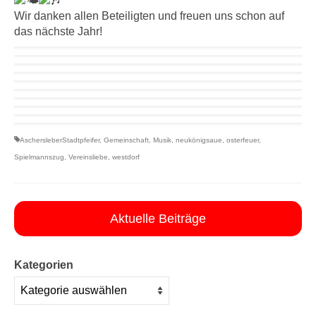
Wir danken allen Beteiligten und freuen uns schon auf
das nächste Jahr!
AschersleberStadtpfeifer
,
Gemeinschaft
,
Musik
,
neukönigsaue
,
osterfeuer
,
Spielmannszug
,
Vereinsliebe
,
westdorf
Aktuelle Beiträge
Kategorien