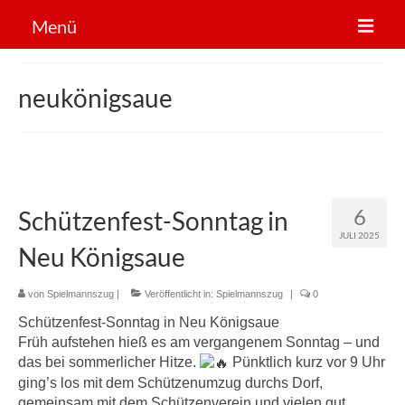
Menü
Der Verein
neukönigsaue
Sportarten
News
Mitglied werden!
6
Schützenfest-Sonntag in
JULI 2025
Neu Königsaue
von
Spielmannszug
|
Veröffentlicht in:
Spielmannszug
|
0
Schützenfest-Sonntag in Neu Königsaue
Früh aufstehen hieß es am vergangenem Sonntag – und
das bei sommerlicher Hitze.
Pünktlich kurz vor 9 Uhr
ging’s los mit dem Schützenumzug durchs Dorf,
gemeinsam mit dem Schützenverein und vielen gut