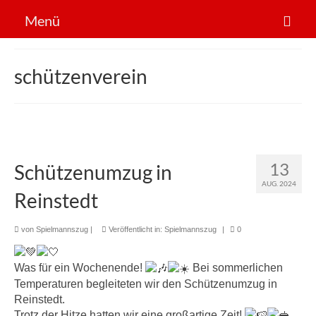
Menü
Der Verein
schützenverein
Sportarten
News
Mitglied werden!
13
Schützenumzug in
AUG. 2024
Reinstedt
von
Spielmannszug
|
Veröffentlicht in:
Spielmannszug
|
0
Was für ein Wochenende!
Bei sommerlichen
Temperaturen begleiteten wir den Schützenumzug in
Reinstedt.
Trotz der Hitze hatten wir eine großartige Zeit!