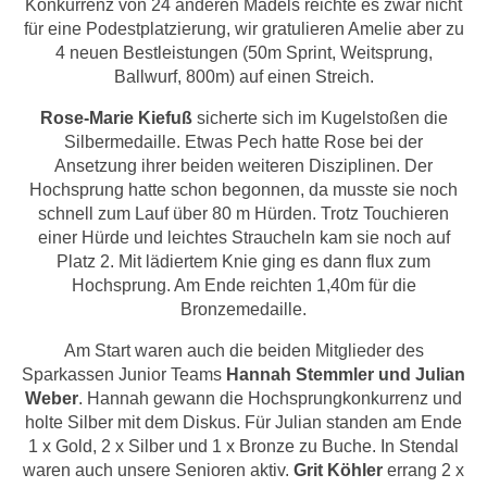
Konkurrenz von 24 anderen Mädels reichte es zwar nicht
für eine Podestplatzierung, wir gratulieren Amelie aber zu
4 neuen Bestleistungen (50m Sprint, Weitsprung,
Ballwurf, 800m) auf einen Streich.
Rose-Marie Kiefuß
sicherte sich im Kugelstoßen die
Silbermedaille. Etwas Pech hatte Rose bei der
Ansetzung ihrer beiden weiteren Disziplinen. Der
Hochsprung hatte schon begonnen, da musste sie noch
schnell zum Lauf über 80 m Hürden. Trotz Touchieren
einer Hürde und leichtes Straucheln kam sie noch auf
Platz 2. Mit lädiertem Knie ging es dann flux zum
Hochsprung. Am Ende reichten 1,40m für die
Bronzemedaille.
Am Start waren auch die beiden Mitglieder des
Sparkassen Junior Teams
Hannah Stemmler und Julian
Weber
. Hannah gewann die Hochsprungkonkurrenz und
holte Silber mit dem Diskus. Für Julian standen am Ende
1 x Gold, 2 x Silber und 1 x Bronze zu Buche. In Stendal
waren auch unsere Senioren aktiv.
Grit Köhler
errang 2 x