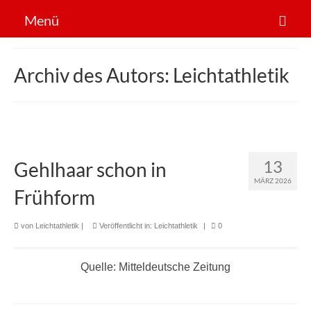
Menü
Der Verein
Archiv des Autors: Leichtathletik
Sportarten
News
Mitglied werden!
13
Gehlhaar schon in
MÄRZ 2026
Frühform
von
Leichtathletik
|
Veröffentlicht in:
Leichtathletik
|
0
Quelle: Mitteldeutsche Zeitung