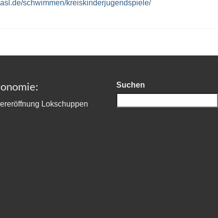
-asl.de/schwimmen/kreiskinderjugendspiele/
ronomie:
Suchen