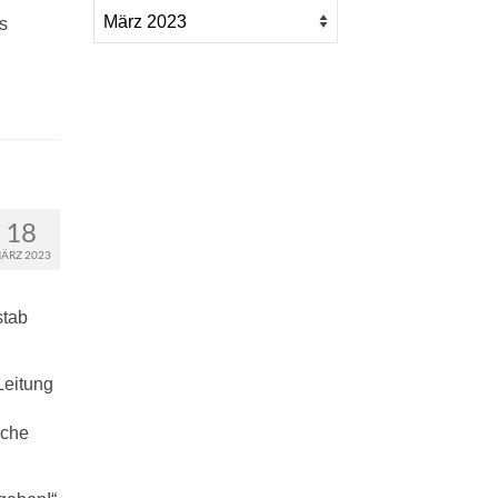
s
18
ÄRZ 2023
stab
Leitung
sche