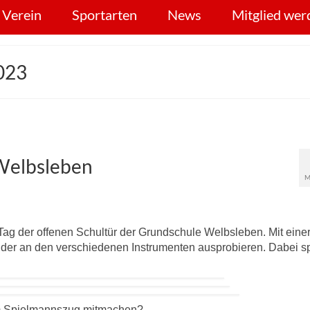
 Verein
Sportarten
News
Mitglied wer
023
 Welbsleben
M
ag der offenen Schultür der Grundschule Welbsleben. Mit eine
Kinder an den verschiedenen Instrumenten ausprobieren. Dabei s
s im Spielmannszug mitmachen?