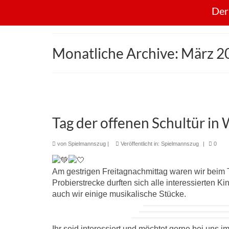
Der
Monatliche Archive: März 2
Tag der offenen Schultür in
von
Spielmannszug
|
Veröffentlicht in:
Spielmannszug
|
0
Am gestrigen Freitagnachmittag waren wir beim T
Probierstrecke durften sich alle interessierten 
auch wir einige musikalische Stücke.
Ihr seid interessiert und möchtet gerne bei un