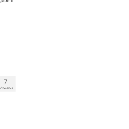
 geben!“
7
ÄRZ 2023