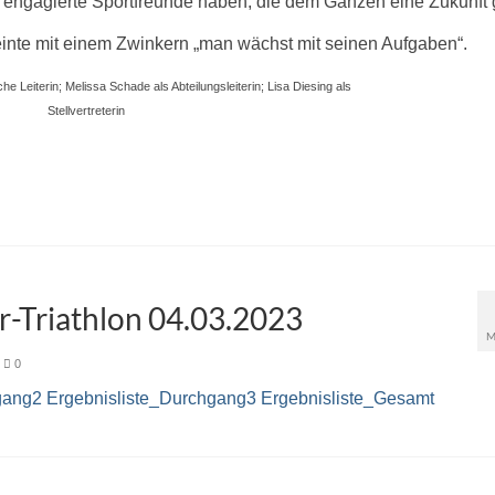
nge engagierte Sportfreunde haben, die dem Ganzen eine Zukunft
inte mit einem Zwinkern „man wächst mit seinen Aufgaben“.
ische Leiterin; Melissa Schade als Abteilungsleiterin; Lisa Diesing als
Stellvertreterin
r-Triathlon 04.03.2023
M
0
gang2
Ergebnisliste_Durchgang3
Ergebnisliste_Gesamt