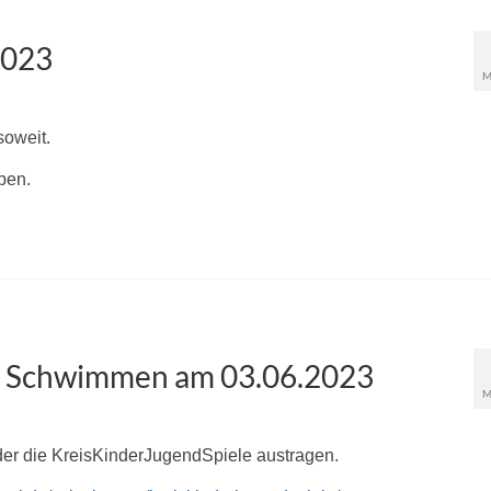
2023
M
soweit.
ben.
m Schwimmen am 03.06.2023
M
der die KreisKinderJugendSpiele austragen.