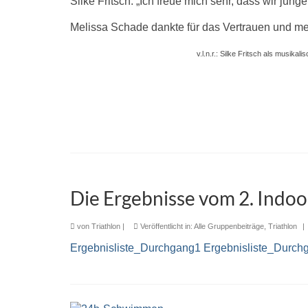
Silke Fritsch: „Ich freue mich sehr, dass wir ju
Melissa Schade dankte für das Vertrauen und me
v.l.n.r.: Silke Fritsch als musikal
Die Ergebnisse vom 2. Indoo
von
Triathlon
|
Veröffentlicht in:
Alle Gruppenbeiträge
,
Triathlon
|
Ergebnisliste_Durchgang1
Ergebnisliste_Durch