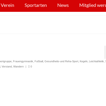
 Verein
Sportarten
News
Mitglied wer
portgruppe
,
Frauengymnastik
,
Fußball
,
Gesundheits-und Reha-Sport
,
Kegeln
,
Leichtathletik
,
l
,
Vorstand
,
Wandern
|
0