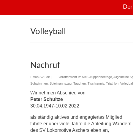
Der
Volleyball
Nachruf
von
SV Lok
|
Veröffentlicht in:
Alle Gruppenbeiträge
,
Allgemeine S
Schwimmen
,
Spielmannszug
,
Tauchen
,
Tischtennis
,
Triathlon
,
Volleybal
Wir nehmen Abschied von
Peter Schultze
30.04.1947-10.02.2022
als ständig aktives und engagiertes Mitglied
führte er über viele Jahre die Abteilung Wandern
des SV Lokomotive Aschersleben an,