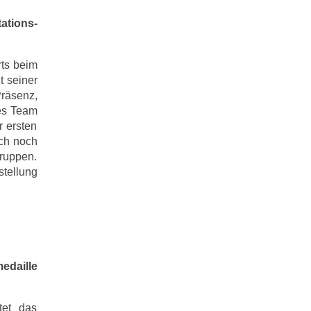
ations-
rts beim
t seiner
Präsenz,
ßes Team
r ersten
uch noch
Gruppen.
tellung
edaille
tet das