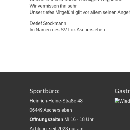
Wir vermissen ihn sehr
Unser tiefes Mitgefühl gilt vor allem seinen Ange
Detlef Stockmann
Im Namen des SV Lok Aschersleben
Sportbüro:
Gast
Heinrich-Heine-Straße 48
06449 Aschersleben
Öffnungszeiten
Mi 16 - 18 Uhr
Achtung: seit 2023 nur am