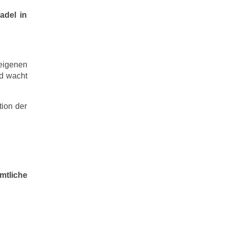
adel in
 eigenen
nd wacht
tion der
amtliche