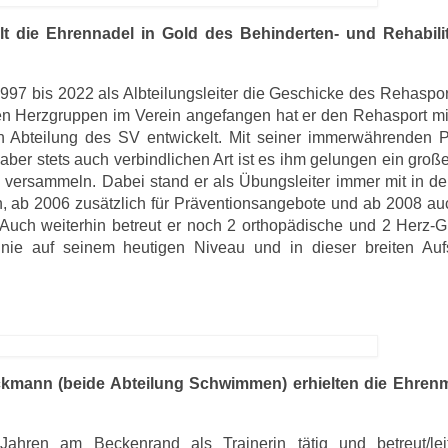
lt die Ehrennadel in Gold des Behinderten- und Rehabilit
97 bis 2022 als Albteilungsleiter die Geschicke des Rehaspo
ten Herzgruppen im Verein angefangen hat er den Rehasport mi
en Abteilung des SV entwickelt. Mit seiner immerwährenden 
 aber stets auch verbindlichen Art ist es ihm gelungen ein gro
u versammeln. Dabei stand er als Übungsleiter immer mit in de
n, ab 2006 zusätzlich für Präventionsangebote und ab 2008 a
Auch weiterhin betreut er noch 2 orthopädische und 2 Herz-
e auf seinem heutigen Niveau und in dieser breiten Aufs
kmann (beide Abteilung Schwimmen) erhielten die Ehrenm
ahren am Beckenrand als Trainerin tätig und betreut/lei