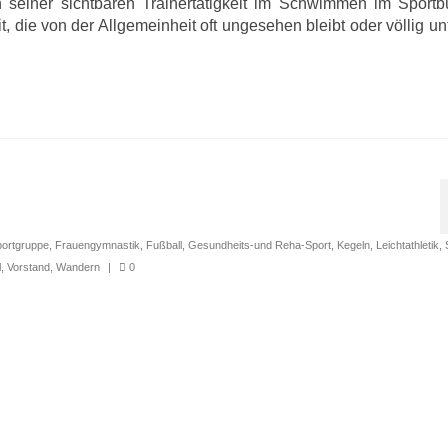
 seiner sichtbaren Trainertätigkeit im Schwimmen im Sportb
t, die von der Allgemeinheit oft ungesehen bleibt oder völlig unt
portgruppe
,
Frauengymnastik
,
Fußball
,
Gesundheits-und Reha-Sport
,
Kegeln
,
Leichtathletik
,
l
,
Vorstand
,
Wandern
|
0