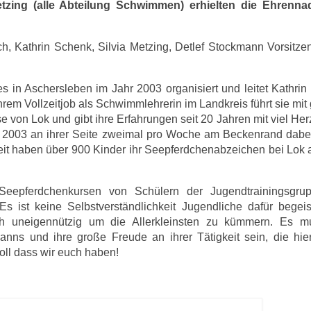
tzing (alle Abteilung Schwimmen) erhielten die Ehrenna
ch, Kathrin Schenk, Silvia Metzing, Detlef Stockmann Vorsitz
 in Aschersleben im Jahr 2003 organisiert und leitet Kathri
em Vollzeitjob als Schwimmlehrerin im Landkreis führt sie mi
von Lok und gibt ihre Erfahrungen seit 20 Jahren mit viel Her
eit 2003 an ihrer Seite zweimal pro Woche am Beckenrand dabei
Zeit haben über 900 Kinder ihr Seepferdchenabzeichen bei Lok
eepferdchenkursen von Schülern der Jugendtrainingsgru
Es ist keine Selbstverständlichkeit Jugendliche dafür begei
h uneigennützig um die Allerkleinsten zu kümmern. Es m
anns und ihre große Freude an ihrer Tätigkeit sein, die hi
toll dass wir euch haben!