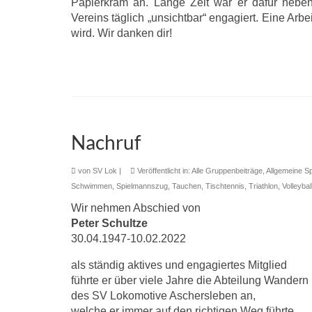
Papierkram an. Lange Zeit war er dafür neben
Vereins täglich „unsichtbar“ engagiert. Eine Arbei
wird. Wir danken dir!
Nachruf
von
SV Lok
|
Veröffentlicht in:
Alle Gruppenbeiträge
,
Allgemeine S
Schwimmen
,
Spielmannszug
,
Tauchen
,
Tischtennis
,
Triathlon
,
Volleybal
Wir nehmen Abschied von
Peter Schultze
30.04.1947-10.02.2022
als ständig aktives und engagiertes Mitglied
führte er über viele Jahre die Abteilung Wandern
des SV Lokomotive Aschersleben an,
welche er immer auf den richtigen Weg führte.