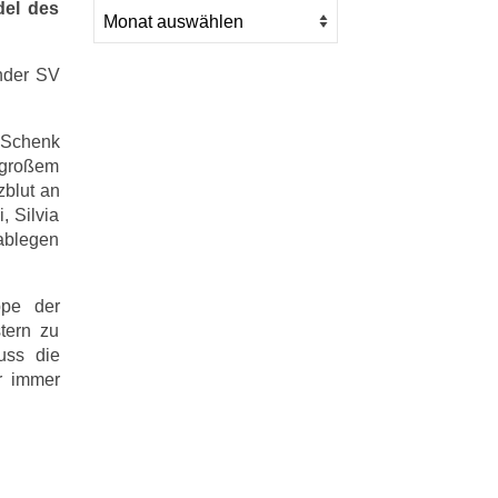
del des
ender SV
n Schenk
t großem
zblut an
, Silvia
 ablegen
ppe der
stern zu
uss die
er immer