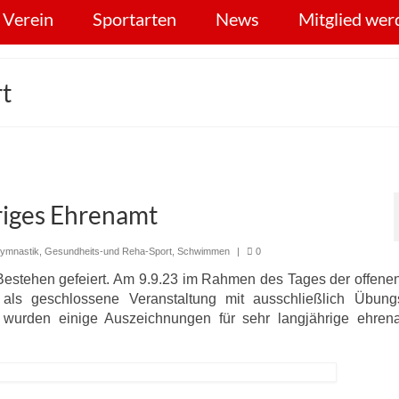
 Verein
Sportarten
News
Mitglied wer
t
riges Ehrenamt
ymnastik
,
Gesundheits-und Reha-Sport
,
Schwimmen
|
0
Bestehen gefeiert. Am 9.9.23 im Rahmen des Tages der offene
ls geschlossene Veranstaltung mit ausschließlich Übungsl
 wurden einige Auszeichnungen für sehr langjährige ehrena