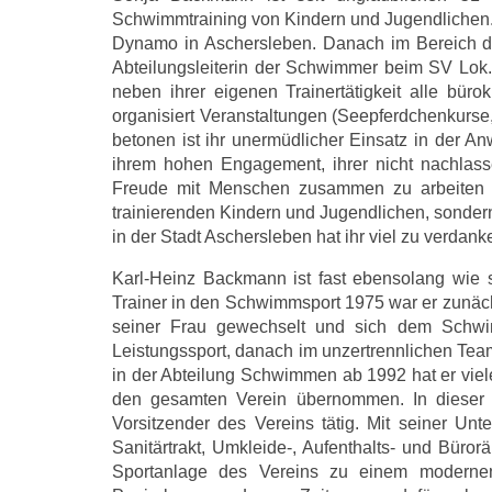
Schwimmtraining von Kindern und Jugendlichen. 
Dynamo in Aschersleben. Danach im Bereich de
Abteilungsleiterin der Schwimmer beim SV Lok. 
neben ihrer eigenen Trainertätigkeit alle bürok
organisiert Veranstaltungen (Seepferdchenkurs
betonen ist ihr unermüdlicher Einsatz in der A
ihrem hohen Engagement, ihrer nicht nachlasse
Freude mit Menschen zusammen zu arbeiten ist
trainierenden Kindern und Jugendlichen, sonde
in der Stadt Aschersleben hat ihr viel zu verdank
Karl-Heinz Backmann ist fast ebensolang wie s
Trainer in den Schwimmsport 1975 war er zunäch
seiner Frau gewechselt und sich dem Schwi
Leistungssport, danach im unzertrennlichen Team
in der Abteilung Schwimmen ab 1992 hat er viel
den gesamten Verein übernommen. In dieser Z
Vorsitzender des Vereins tätig. Mit seiner U
Sanitärtrakt, Umkleide-, Aufenthalts- und Büro
Sportanlage des Vereins zu einem modernen K