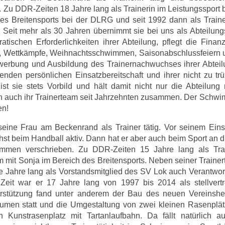
Zu DDR-Zeiten 18 Jahre lang als Trainerin im Leistungssport
s Breitensports bei der DLRG und seit 1992 dann als Traine
Seit mehr als 30 Jahren übernimmt sie bei uns als Abteilungs
ratischen Erforderlichkeiten ihrer Abteilung, pflegt die Fina
e, Wettkämpfe, Weihnachtsschwimmen, Saisonabschlussfeiern u
nwerbung und Ausbildung des Trainernachwuchses ihrer Abteil
nden persönlichen Einsatzbereitschaft und ihrer nicht zu t
 sie stets Vorbild und hält damit nicht nur die Abteilung 
rn auch ihr Trainerteam seit Jahrzehnten zusammen. Der Schw
en!
eine Frau am Beckenrand als Trainer tätig. Vor seinem Eins
st beim Handball aktiv. Dann hat er aber auch beim Sport an d
mmen verschrieben. Zu DDR-Zeiten 15 Jahre lang als Tra
 mit Sonja im Bereich des Breitensports. Neben seiner Trainert
e Jahre lang als Vorstandsmitglied des SV Lok auch Verantwor
eit war er 17 Jahre lang von 1997 bis 2014 als stellvertr
nterstützung fand unter anderem der Bau des neuen Vereinshe
räumen statt und die Umgestaltung von zwei kleinen Rasenplä
unstrasenplatz mit Tartanlaufbahn. Da fällt natürlich au