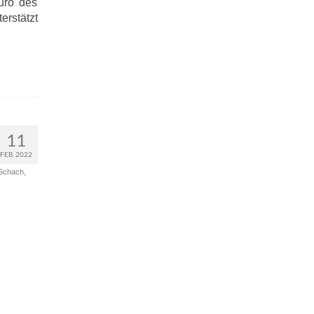
üro des
erstätzt
11
FEB. 2022
Schach
,