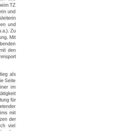
 beim TZ
rin und
leiterin
nzen und
.a.). Zu
ung. Mit
rübenden
mit den
immsport
tieg als
ie Seite
iner im
ätigkeit
tung für
etender
ims mit
tzen der
ch viel